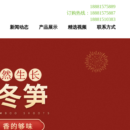
18881575889
订购热线：18881575887
18881510383
新闻动态
产品展示
精选视频
联系方式